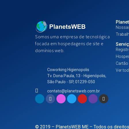
Plane
Nossas
Trabal
Somos uma empresa de tecnológica
focada em hospedagens de site e
Servi
Regist
domínios web.
Hosped
Cartão 
Coworking Higienopolis
Ver to
Tv. Dona Paula, 13 - Higienópolis,
São Paulo - SP, 01239-050
contato@planetsweb.com.br
© 2019 – PlanetsWEB ME – Todos os direitos