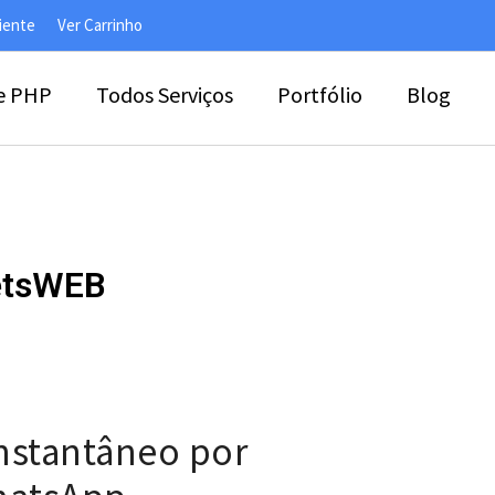
liente
Ver Carrinho
e PHP
Todos Serviços
Portfólio
Blog
netsWEB
nstantâneo por