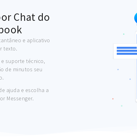
por Chat do
book​
antâneo e aplicativo
 texto.
e suporte técnico,
ão de minutos seu
o.
de ajuda e escolha a
or Messenger.