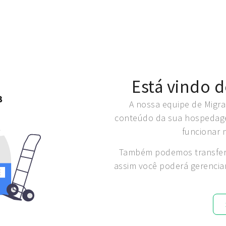
Está vindo 
A nossa equipe de Migra
conteúdo da sua hospedagem
funcionar 
Também podemos transferir
assim você poderá gerencia